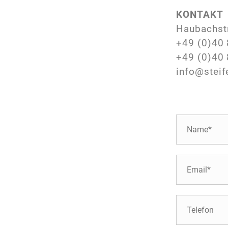
KONTAKT
Haubachst
+49 (0)40 
+49 (0)40 
info@steif
N
a
m
e
E
*
-
M
a
T
i
e
l
l
*