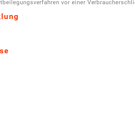
reitbeilegungsverfahren vor einer Verbrauchersch
klung
ise