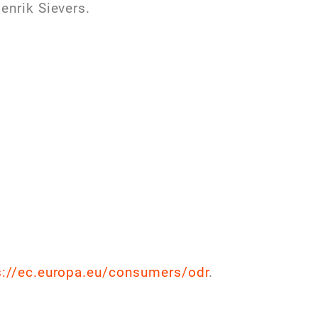
Henrik Sievers.
s://ec.europa.eu/consumers/odr
.