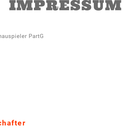
IMPRESSUM
hauspieler PartG
chafter