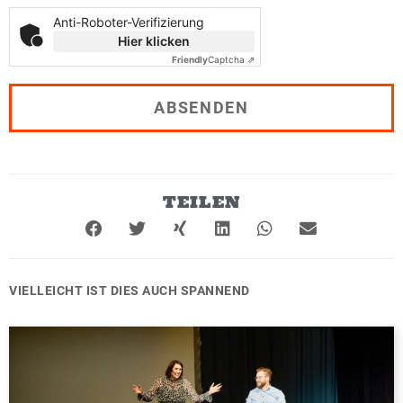
h
Anti-Roboter-Verifizierung
r
Hier klicken
i
Friendly
Captcha ⇗
c
h
t
ABSENDEN
*
TEILEN
VIELLEICHT IST DIES AUCH SPANNEND