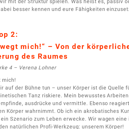
 wir mit der Struktur spielen. Was heißt es, passiv o
dabei besser kennen und eure Fähigkeiten einzuset
op 2:
wegt mich!“ – Von der körperlic
erung des Raumes
rke 4 – Verena Lohner
 mich!
r auf der Bühne tun – unser Körper ist die Quelle fü
inetischen Tanz riskiere. Mein bewusstes Arbeiten
empfinde, ausdrücke und vermittle. Ebenso reagier
n Körper wahrnimmt. Ob ich ein akrobatisches Kun
g ein Szenario zum Leben erwecke. Wir wagen eine
den natürlichen Profi-Werkzeug: unserem Körper!