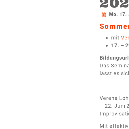
20
Mo. 17.
Sommer
mit
Ve
17. – 
Bildungsur
Das Seminar
lässt es s
Verena Lohn
– 22. Juni 
Improvisati
Mit effekt