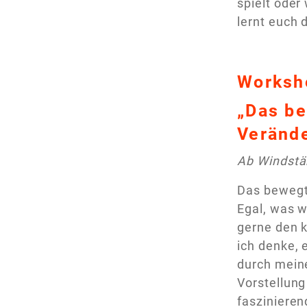
spielt oder
lernt euch 
Worksh
„Das be
Veränd
Ab Windstä
Das bewegt
Egal, was wi
gerne den k
ich denke, 
durch meine
Vorstellun
faszinieren