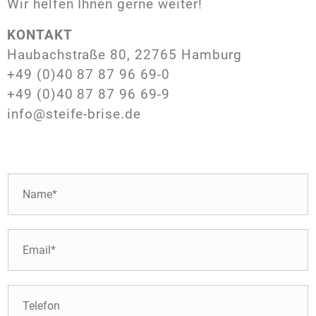
Wir helfen Ihnen gerne weiter!
KONTAKT
Haubachstraße 80, 22765 Hamburg
+49 (0)40 87 87 96 69-0
+49 (0)40 87 87 96 69-9
info@steife-brise.de
N
a
m
e
E
*
-
M
a
T
i
e
l