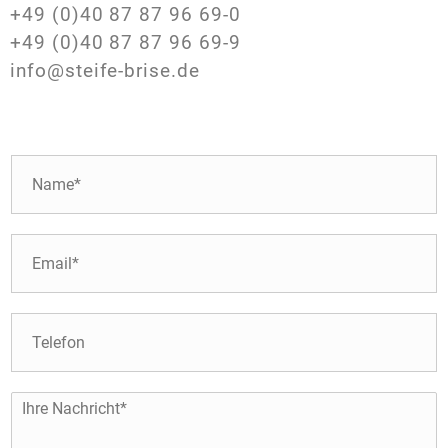
+49 (0)40 87 87 96 69-0
+49 (0)40 87 87 96 69-9
info@steife-brise.de
N
a
m
e
E
*
-
M
a
T
i
e
l
l
*
e
I
f
h
o
r
n