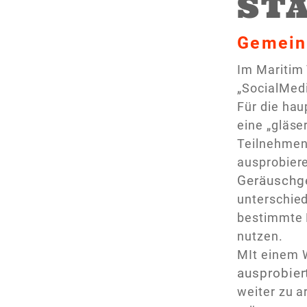
ST
Gemein
Im Maritim
„SocialMed
Für die ha
eine „gläse
Teilnehmend
ausprobiere
G
eräuschg
unterschied
bestimmte R
nutzen.
MIt einem W
ausprobiert
weiter zu a