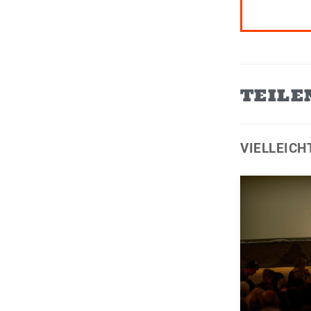
t
*
TEILE
VIELLEICH