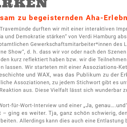
ÄRKEN
sam zu begeisternden Aha-Erleb
 Travemünde durften wir mit einer interaktiven I
ia und Demokratie stärken“ von Verdi Hamburg abs
uptamtlichen Gewerkschaftsmitarbeiter*innen des 
rne Show“, d. h. dass wir vor oder nach den Szenen
en kurz reflektiert haben bzw. wir die Teilnehme
Assoziations-Ket
n lassen. Wir starteten mit einer
eschichte und
WAX, was das Publikum zu der Er
liche Assoziationen, zu jedem Stichwort gibt es unt
eaktion aus. Diese Vielfalt lässt sich wunderbar 
„Ja, genau….und
ort-für-Wort-Interview und einer
 – ging es weiter. Tja, ganz schön s
chwierig, d
rbeiten. Allerdings kann dies auch eine Entlastung 