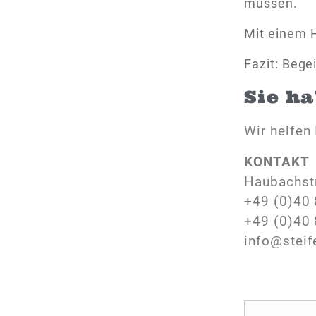
müssen.
Mit einem H
Fazit: Begei
Sie h
Wir helfen 
KONTAKT
Haubachst
+49 (0)40 
+49 (0)40 
info@steif
N