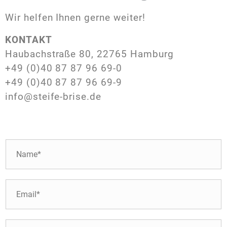
Wir helfen Ihnen gerne weiter!
KONTAKT
Haubachstraße 80, 22765 Hamburg
+49 (0)40 87 87 96 69-0
+49 (0)40 87 87 96 69-9
info@steife-brise.de
N
a
m
e
E
*
-
M
a
T
i