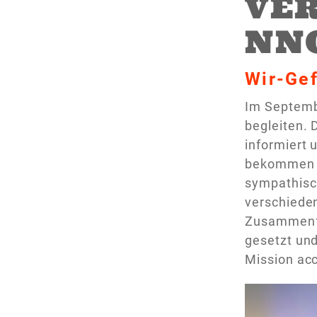
VE
NN
Wir-Gef
Im Septembe
begleiten. 
informiert
bekommen u
sympathisch
verschiede
Zusammenfa
gesetzt und
Mission ac