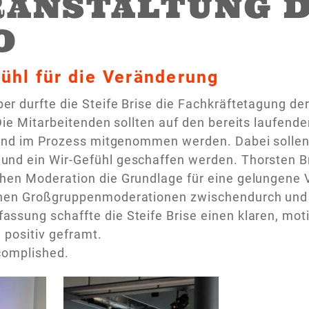
RANSTALTUNG D
O
ühl für die Veränderung
r durfte die Steife Brise die Fachkräftetagung de
Die Mitarbeitenden sollten auf den bereits laufe
 und im Prozess mitgenommen werden. Dabei sollen 
nd ein Wir-Gefühl geschaffen werden. Thorsten Br
en Moderation die Grundlage für eine gelungene Ve
nen Großgruppenmoderationen zwischendurch und 
ssung schaffte die Steife Brise einen klaren, mo
 positiv geframt.
complished.