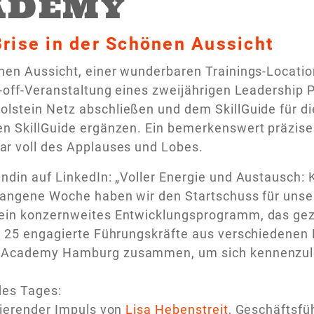
ADEMY
Brise in der Schönen Aussicht
nen Aussicht, einer wunderbaren Trainings-Location
k-off-Veranstaltung eines zweijährigen Leadershi
olstein Netz abschließen und dem SkillGuide für
en SkillGuide ergänzen. Ein bemerkenswert präzi
ar voll des Applauses und Lobes.
ndin auf LinkedIn: „Voller Energie und Austausch: 
rgangene Woche haben wir den Startschuss für unse
ein konzernweites Entwicklungsprogramm, das gezie
. 25 engagierte Führungskräfte aus verschiedenen
 Academy Hamburg zusammen, um sich kennenzule
des Tages:
rierender Impuls von
Lisa Hebenstreit
, Geschäftsfü