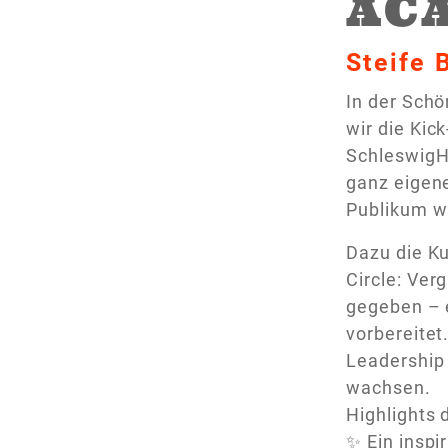
AC
Steife 
In der Schö
wir die Kic
SchleswigH
ganz eigen
Publikum w
Dazu die Ku
Circle: Ve
gegeben – 
vorbereitet
Leadership
wachsen.
Highlights 
✨ Ein inspi