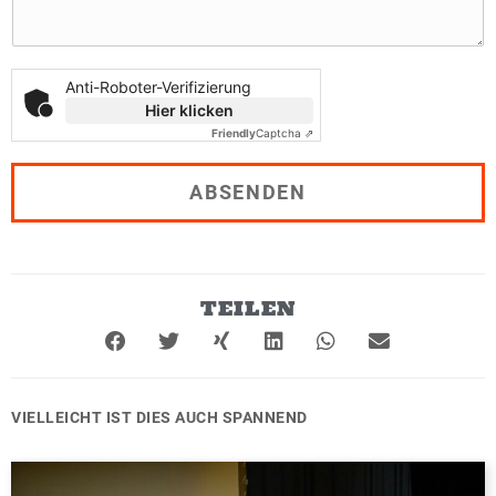
N
a
c
h
Anti-Roboter-Verifizierung
r
Hier klicken
i
Friendly
Captcha ⇗
c
h
t
ABSENDEN
*
TEILEN
VIELLEICHT IST DIES AUCH SPANNEND