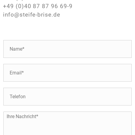
+49 (0)40 87 87 96 69-9
info@steife-brise.de
N
a
m
e
E
*
-
M
a
T
i
e
l
l
*
e
I
f
h
o
r
n
e