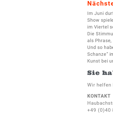
Nächste
Im Juni dur
Show spiele
im Viertel 
Die Stimmun
als Phrase
Und so habe
Schanze“ im
Kunst bei u
Sie h
Wir helfen 
KONTAKT
Haubachst
+49 (0)40 