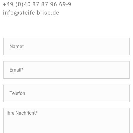
+49 (0)40 87 87 96 69-9
info@steife-brise.de
N
a
m
e
E
*
-
M
a
T
i
e
l
l
*
e
I
f
h
o
r
n
e