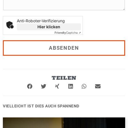
N
a
c
h
Anti-Roboter-Verifizierung
r
Hier klicken
i
Friendly
Captcha ⇗
c
h
t
ABSENDEN
*
TEILEN
VIELLEICHT IST DIES AUCH SPANNEND