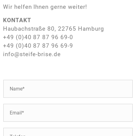
Wir helfen Ihnen gerne weiter!
KONTAKT
Haubachstraße 80, 22765 Hamburg
+49 (0)40 87 87 96 69-0
+49 (0)40 87 87 96 69-9
info@steife-brise.de
N
a
m
e
E
*
-
M
a
T
i