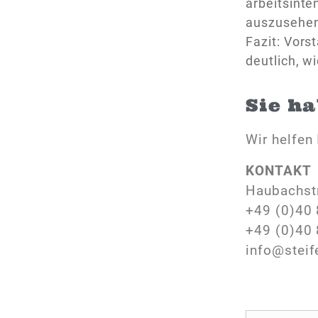
arbeitsinte
auszusehen
Fazit: Vors
deutlich, wi
Sie h
Wir helfen 
KONTAKT
Haubachst
+49 (0)40 
+49 (0)40 
info@steif
N