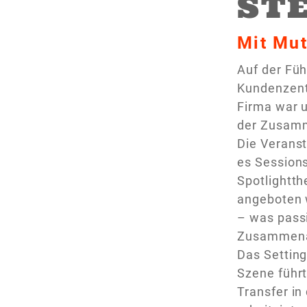
STE
Mit Mut
Auf der Fü
Kundenzentr
Firma war u
der Zusamm
Die Verans
es Sessions
Spotlightth
angeboten w
– was pass
Zusammenarb
Das Settin
Szene führt
Transfer in