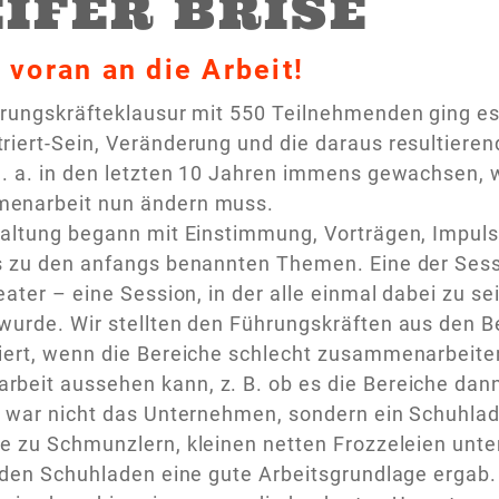
IFER BRISE
 voran an die Arbeit!
hrungskräfteklausur mit 550 Teilnehmenden ging e
iert-Sein, Veränderung und die daraus resultiere
. a. in den letzten 10 Jahren immens gewachsen, wa
enarbeit nun ändern muss.
taltung begann mit Einstimmung, Vorträgen, Impul
 zu den anfangs benannten Themen. Eine der Sessi
eater – eine Session, in der alle einmal dabei zu s
urde. Wir stellten den Führungskräften aus den B
iert, wenn die Bereiche schlecht zusammenarbeiten
eit aussehen kann, z. B. ob es die Bereiche dann
g war nicht das Unternehmen, sondern ein Schuhlad
e zu Schmunzlern, kleinen netten Frozzeleien unte
 den Schuhladen eine gute Arbeitsgrundlage ergab.