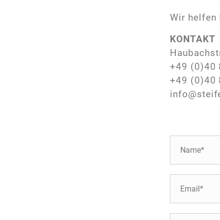
Wir helfen 
KONTAKT
Haubachst
+49 (0)40 
+49 (0)40 
info@steif
N
a
m
e
E
*
-
M
a
T
i