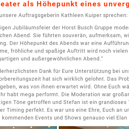
eater als Höhepunkt eines unver
unsere Auftragsgeberin Kathleen Kuiper sprechen:
rigen Jubiläumsfeier der Horst Busch Gruppe moderi
chen Abend. Sie führten souverän, aufmerksam, wit
ung. Der Höhepunkt des Abends war eine Aufführun
me, fröhliche und spaßige Auftritt wird noch vielen
igartigen und außergewöhnlichen Abend.“
lerherzlichsten Dank für Eure Unterstützung bei un
orbereitungszeit hat sich wirklich gelohnt. Das Pr
geben, was von ihnen erwartet wird. Ohne Euch wä
hr habt mega performt. Die Moderation war großarti
htigen Töne getroffen und Stefan ist ein grandioses
uer Timing perfekt. Es war uns eine Ehre, Euch an 
ie kommenden Events und Shows genauso viel Elan 