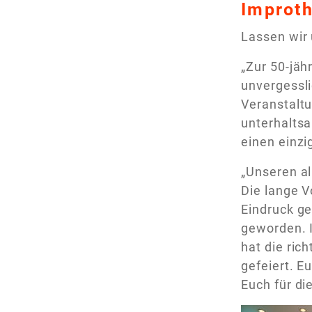
Improth
Lassen wir 
„Zur 50-jäh
unvergessli
Veranstalt
unterhaltsa
einen einz
„Unseren al
Die lange V
Eindruck ge
geworden. I
hat die ric
gefeiert. E
Euch für d