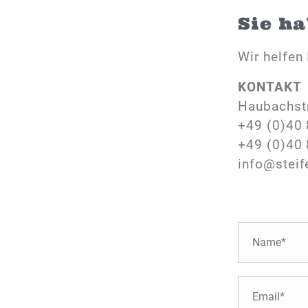
Sie h
Wir helfen 
KONTAKT
Haubachst
+49 (0)40 
+49 (0)40 
info@steif
N
a
m
e
E
*
-