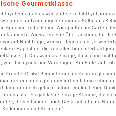
lische Gourmetklasse
chthyol – da gab es was zu feiern. Ichthyol produzi
ch wirkende, entzündungshemmende Salbe aus Schie
iche Epochen zu bedienen.Wir spielten im Garten de
unktionierte.Wir waren eine Überraschung für die 
 wir auf Nachfrage, wer wir denn seien, „erweiterte
 leckere Häppchen, die von allen begeistert aufge
tklasse ;-). Das war das einzige, dass dann nicht 
, war das synchrone Verbeugen. Am Ende viel Lob 
ine Freude! Große Begeisterung nach anfänglichem
obachtet und mich gut amüsiert und dann schön mi
 dann nur noch gelacht haben. Vielen lieben Dank 
 für uns alle. Es gab keine einzige Stimme, die sic
enteil, ihr seid immer noch Gesprächsthema Nummer
 Kolleginnen und Kollegen!“