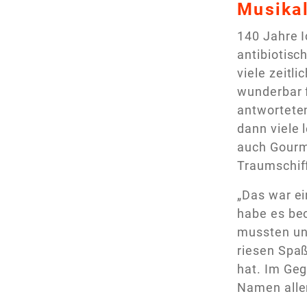
Musika
140 Jahre I
antibiotis
viele zeitl
wunderbar f
antworteten
dann viele
auch Gourme
Traumschiff
„Das war e
habe es be
mussten und
riesen Spaß
hat. Im Geg
Namen aller