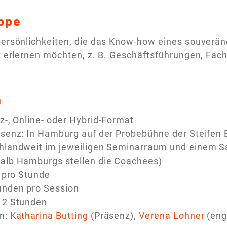
ppe
persönlichkeiten, die das Know-how eines souverä
tt erlernen möchten, z. B. Geschäftsführungen, Fach
n
z-, Online- oder Hybrid-Format
äsenz: In Hamburg auf der Probebühne der Steifen 
hlandweit im jeweiligen Seminarraum und einem S
alb Hamburgs stellen die Coachees)
€ pro Stunde
unden pro Session
12 Stunden
n:
Katharina Butting
(Präsenz),
Verena Lohner
(engl