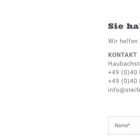
Sie h
Wir helfen 
KONTAKT
Haubachst
+49 (0)40 
+49 (0)40 
info@steif
N
a
m
e