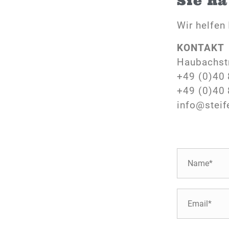
Sie h
Wir helfen 
KONTAKT
Haubachst
+49 (0)40 
+49 (0)40 
info@steif
N
a
m
e
E
*
-
M
a