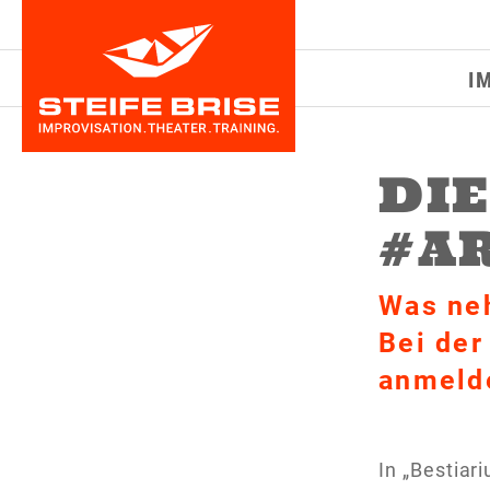
I
DIE
#A
Was neh
Bei der
anmeld
In „Bestiar