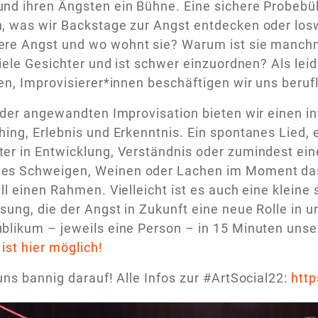
d ihren Ängsten ein Bühne. Eine sichere Probebüh
, was wir Backstage zur Angst entdecken oder los
re Angst und wo wohnt sie? Warum ist sie manchm
viele Gesichter und ist schwer einzuordnen? Als l
en, Improvisierer*innen beschäftigen wir uns berufl
 der angewandten Improvisation bieten wir einen in
ing, Erlebnis und Erkenntnis. Ein spontanes Lied, 
er in Entwicklung, Verständnis oder zumindest e
s Schweigen, Weinen oder Lachen im Moment das Ri
ll einen Rahmen. Vielleicht ist es auch eine klein
ung, die der Angst in Zukunft eine neue Rolle in 
blikum – jeweils eine Person – in 15 Minuten uns
st hier möglich!
uns bannig darauf! Alle Infos zur #ArtSocial22:
http