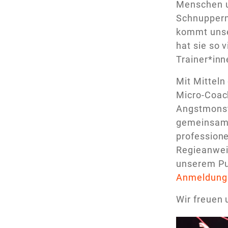
Menschen un
Schnuppern
kommt unse
hat sie so 
Trainer*inn
Mit Mitteln
Micro-Coach
Angstmonst
gemeinsame
professione
Regieanweis
unserem Pu
Anmeldung i
Wir freuen 