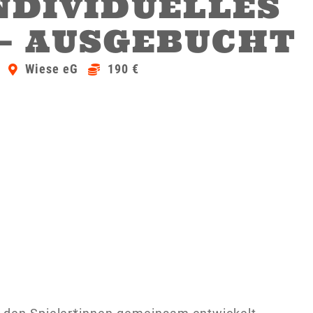
INDIVIDUELLES
– AUSGEBUCHT
Wiese eG
190 €