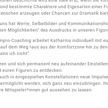
hönen Geschichte wird eine Idee erst, wenn sie v
sind bestimmte Charaktere und Eigenarten einer Fi
enschen erzeugen oder Chancen zur Dramatik bie
uns hat Werte, Selbstbilder und Kommunikationshin
en Möglichkeiten“ des Ausdrucks in unseren Figure
Impro-Coaching arbeitet
Katharina
individuell mit e
 auf dem Weg raus aus der Komfortzone hin zu den S
ann ich nicht“.
en und sich permanent neu aufeinander Einstellen 
d euren Figuren zu entdecken.
auch in eingespielten Konstellationen neue Impul
ermöglicht werden, sich ganz neu einzubringen. Ih
ere Mitspieler*innen gut aussehen zu lassen.