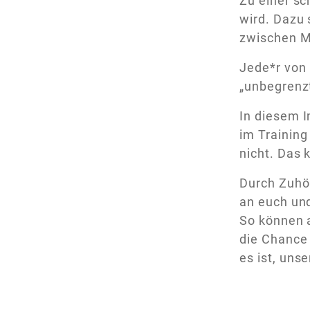
Zu einer sc
wird. Dazu 
zwischen M
Jede*r von 
„unbegrenzt
In diesem 
im Training
nicht. Das k
Durch Zuhör
an euch un
So können 
die Chance 
es ist, uns