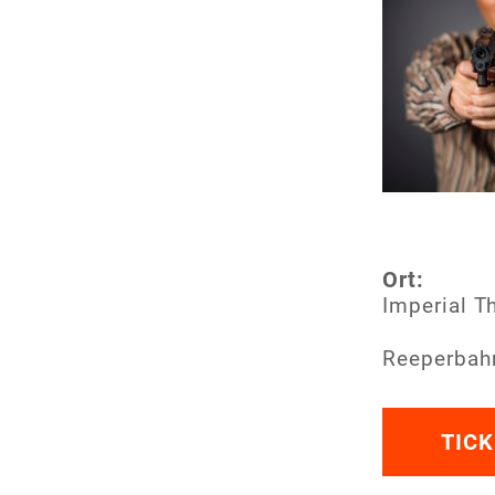
Ort:
Imperial T
Reeperbahn
TICK