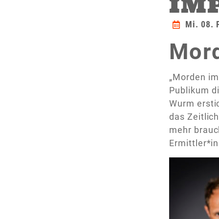
IM
Mi. 08. 
Mord
„Morden im 
Publikum di
Wurm ersti
das Zeitlic
mehr brauch
Ermittler*i