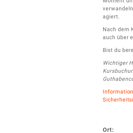
Moment und
verwandeln.
agiert.
Nach dem K
auch über e
Bist du ber
Wichtiger H
Kursbuchun
Guthabenco
Information
Sicherheits
Ort: