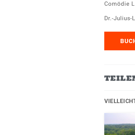
Comödie L
Dr.-Julius
BUC
TEILE
VIELLEICH