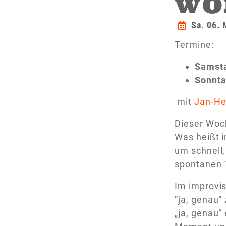
WO
Sa. 06. 
Termine:
Samsta
Sonnta
mit
Jan-He
Dieser Woch
Was heißt i
um schnell,
spontanen 
Im improvis
“ja, genau“
„ja, genau“