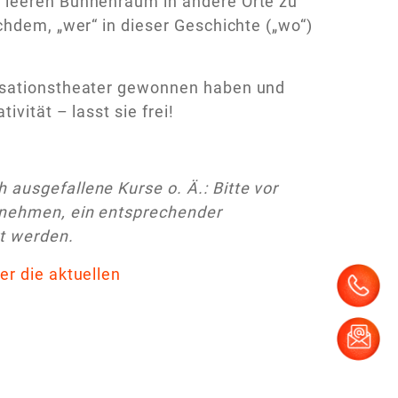
 leeren Bühnenraum in andere Orte zu
chdem, „wer“ in dieser Geschichte („wo“)
visationstheater gewonnen haben und
vität – lasst sie frei!
ausgefallene Kurse o. Ä.: Bitte vor
fnehmen, ein entsprechender
t werden.
er die aktuellen