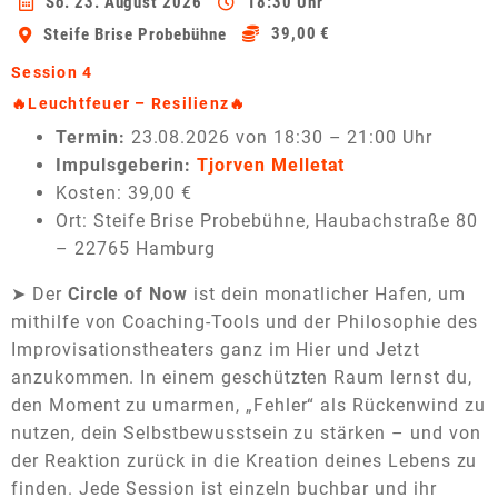
So. 23. August 2026
18:30 Uhr
39,00 €
Steife Brise Probebühne
Session 4
🔥
Leuchtfeuer – Resilienz
🔥
Termin:
23.08.2026 von 18:30 – 21:00 Uhr
Impulsgeberin:
Tjorven Melletat
Kosten: 39,00 €
Ort: Steife Brise Probebühne, Haubachstraße 80
– 22765 Hamburg
➤ Der
Circle of Now
ist dein monatlicher Hafen, um
mithilfe von Coaching-Tools und der Philosophie des
Improvisationstheaters ganz im Hier und Jetzt
anzukommen. In einem geschützten Raum lernst du,
den Moment zu umarmen, „Fehler“ als Rückenwind zu
nutzen, dein Selbstbewusstsein zu stärken – und von
der Reaktion zurück in die Kreation deines Lebens zu
finden. Jede Session ist einzeln buchbar und ihr