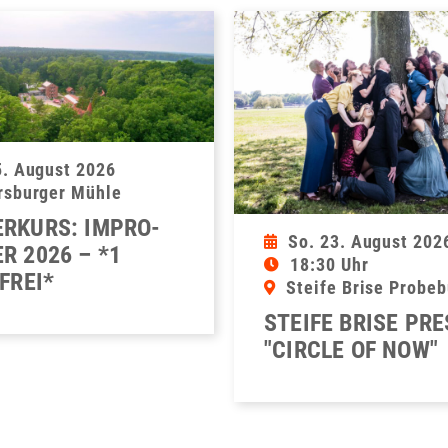
5. August 2026
rsburger Mühle
RKURS: IMPRO-
So. 23. August 202
R 2026 – *1
18:30 Uhr
FREI*
Steife Brise Probe
STEIFE BRISE PR
"CIRCLE OF NOW"