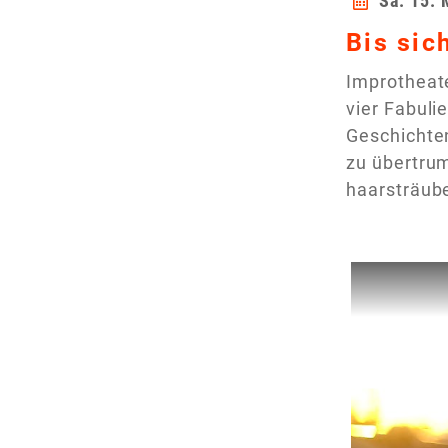
Sa. 15. 
Bis sic
Improtheat
vier Fabuli
Geschichte
zu übertrum
haarsträub
Dieses Vi