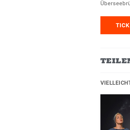
Überseebr
TICK
TEILE
VIELLEICH