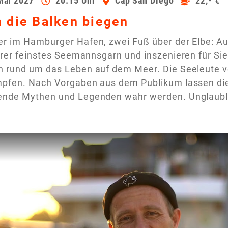
Mai 2027
20:15 Uhr
Cap San Diego
22,- €
h die Balken biegen
er im Hamburger Hafen, zwei Fuß über der Elbe: Au
erer feinstes Seemannsgarn und inszenieren für Si
n rund um das Leben auf dem Meer. Die Seeleute v
pfen. Nach Vorgaben aus dem Publikum lassen die 
ende Mythen und Legenden wahr werden. Unglaubl
deo auf YouTube ansehen