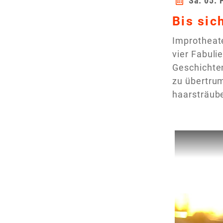
Sa. 05. 
Bis sic
Improtheat
vier Fabuli
Geschichte
zu übertrum
haarsträub
Dieses Vi