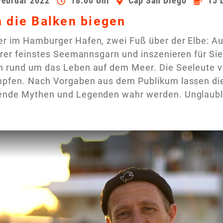
Februar 2022
18:00 Uhr
Cap San Diego
15 
h die Balken biegen
er im Hamburger Hafen, zwei Fuß über der Elbe: Au
erer feinstes Seemannsgarn und inszenieren für Si
n rund um das Leben auf dem Meer. Die Seeleute v
pfen. Nach Vorgaben aus dem Publikum lassen die 
ende Mythen und Legenden wahr werden. Unglaubl
deo auf YouTube ansehen