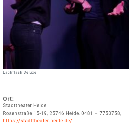
Lachflash Deluxe
Ort:
Stadttheater Heide
Rosenstraße 15-19, 25746 Heide,
0481 – 7750758
,
https://stadttheater-heide.de/