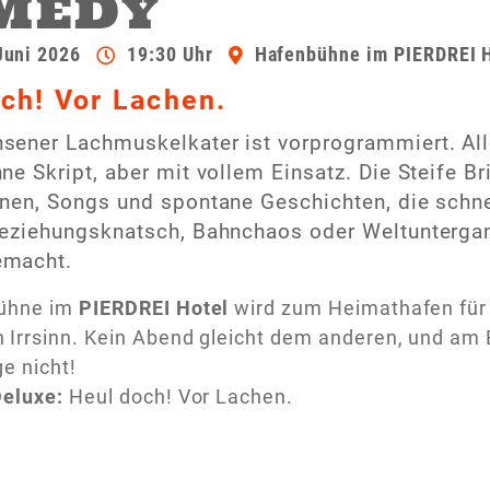
MEDY
Juni 2026
19:30 Uhr
Hafenbühne im PIERDREI 
ch! Vor Lachen.
ener Lachmuskelkater ist vorprogrammiert. Alles
ne Skript, aber mit vollem Einsatz. Die Steife 
nen, Songs und spontane Geschichten, die schne
eziehungsknatsch, Bahnchaos oder Weltuntergan
emacht.
bühne im
PIERDREI Hotel
wird zum Heimathafen für
Irrsinn. Kein Abend gleicht dem anderen, und am En
ge nicht!
Deluxe:
Heul doch! Vor Lachen.