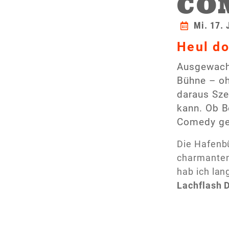
CO
Mi. 17. 
Heul do
Ausgewachs
Bühne – oh
daraus Sze
kann. Ob B
Comedy g
Die Hafen
charmanten 
hab ich lan
Lachflash 