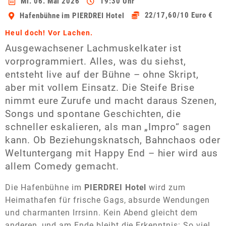
Mi. 06. Mai 2026
19:30 Uhr
22/17,60/10 Euro €
Hafenbühne im PIERDREI Hotel
Heul doch! Vor Lachen.
Ausgewachsener Lachmuskelkater ist
vorprogrammiert. Alles, was du siehst,
entsteht live auf der Bühne – ohne Skript,
aber mit vollem Einsatz. Die Steife Brise
nimmt eure Zurufe und macht daraus Szenen,
Songs und spontane Geschichten, die
schneller eskalieren, als man „Impro“ sagen
kann. Ob Beziehungsknatsch, Bahnchaos oder
Weltuntergang mit Happy End – hier wird aus
allem Comedy gemacht.
Die Hafenbühne im
PIERDREI Hotel
wird zum
Heimathafen für frische Gags, absurde Wendungen
und charmanten Irrsinn. Kein Abend gleicht dem
anderen, und am Ende bleibt die Erkenntnis: So viel