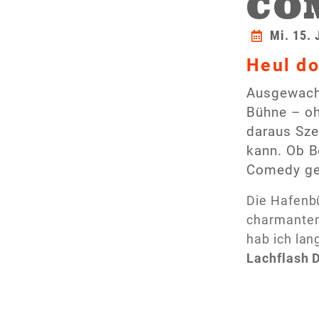
CO
Mi. 15. 
Heul do
Ausgewachs
Bühne – oh
daraus Sze
kann. Ob B
Comedy g
Die Hafen
charmanten 
hab ich lan
Lachflash 