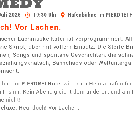
MEDY
Juli 2026
19:30 Uhr
Hafenbühne im PIERDREI H
ch! Vor Lachen.
ener Lachmuskelkater ist vorprogrammiert. Alles
ne Skript, aber mit vollem Einsatz. Die Steife 
nen, Songs und spontane Geschichten, die schne
eziehungsknatsch, Bahnchaos oder Weltuntergan
emacht.
bühne im
PIERDREI Hotel
wird zum Heimathafen für
Irrsinn. Kein Abend gleicht dem anderen, und am En
ge nicht!
Deluxe:
Heul doch! Vor Lachen.