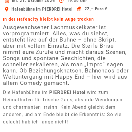
Mi. 21. Oktober 2026
19:30 Uhr
22,– Euro €
Hafenbühne im PIERDREI Hotel
In der Hafencity bleibt kein Auge trocken
Ausgewachsener Lachmuskelkater ist
vorprogrammiert. Alles, was du siehst,
entsteht live auf der Bühne – ohne Skript,
aber mit vollem Einsatz. Die Steife Brise
nimmt eure Zurufe und macht daraus Szenen,
Songs und spontane Geschichten, die
schneller eskalieren, als man „Impro“ sagen
kann. Ob Beziehungsknatsch, Bahnchaos oder
Weltuntergang mit Happy End – hier wird aus
allem Comedy gemacht.
Die Hafenbühne im
PIERDREI Hotel
wird zum
Heimathafen für frische Gags, absurde Wendungen
und charmanten Irrsinn. Kein Abend gleicht dem
anderen, und am Ende bleibt die Erkenntnis: So viel
gelacht hab ich lange nicht!