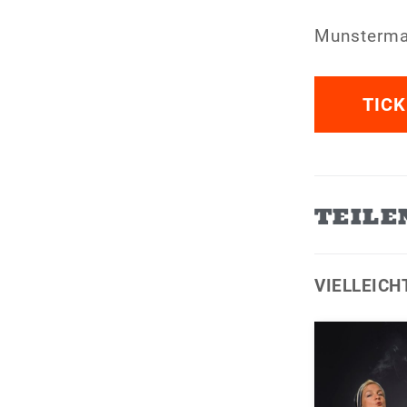
Munsterma
TICK
TEILE
VIELLEICH