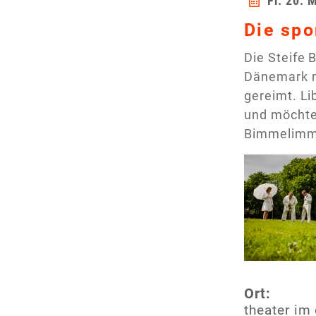
Fr. 20. 
Die spo
Die Steife
Dänemark m
gereimt. L
und möchte 
Bimmelimm
Ort:
theater im