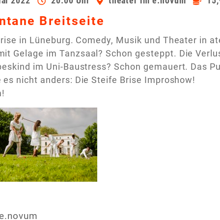
Mai 2022
20:00 Uhr
theater im e.novum
15,
ntane Breitseite
 Brise in Lüneburg. Comedy, Musik und Theater in
it Gelage im Tanzsaal? Schon gesteppt. Die Verl
ibeskind im Uni-Baustress? Schon gemauert. Das P
es nicht anders: Die Steife Brise Improshow!
!
 e.novum