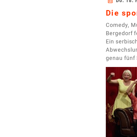
Do. 18.
Die spo
Comedy, Mu
Bergedorf f
Ein serbisc
Abwechslung
genau fünf 