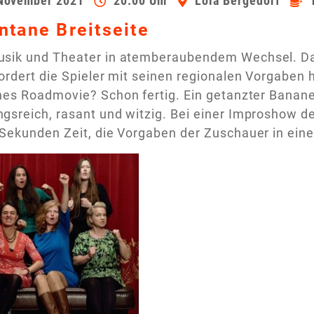
 November 2021
20:00 Uhr
Lola Bergedorf
ntane Breitseite
sik und Theater in atemberaubendem Wechsel. Das
ordert die Spieler mit seinen regionalen Vorgaben h
hes Roadmovie? Schon fertig. Ein getanzter Banan
sreich, rasant und witzig. Bei einer Improshow de
Sekunden Zeit, die Vorgaben der Zuschauer in eine